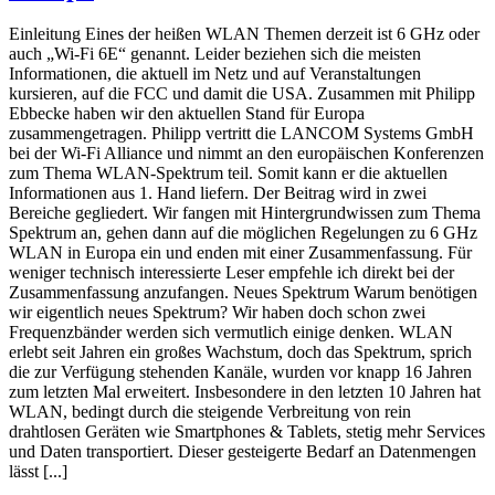
Einleitung Eines der heißen WLAN Themen derzeit ist 6 GHz oder
auch „Wi-Fi 6E“ genannt. Leider beziehen sich die meisten
Informationen, die aktuell im Netz und auf Veranstaltungen
kursieren, auf die FCC und damit die USA. Zusammen mit Philipp
Ebbecke haben wir den aktuellen Stand für Europa
zusammengetragen. Philipp vertritt die LANCOM Systems GmbH
bei der Wi-Fi Alliance und nimmt an den europäischen Konferenzen
zum Thema WLAN-Spektrum teil. Somit kann er die aktuellen
Informationen aus 1. Hand liefern. Der Beitrag wird in zwei
Bereiche gegliedert. Wir fangen mit Hintergrundwissen zum Thema
Spektrum an, gehen dann auf die möglichen Regelungen zu 6 GHz
WLAN in Europa ein und enden mit einer Zusammenfassung. Für
weniger technisch interessierte Leser empfehle ich direkt bei der
Zusammenfassung anzufangen. Neues Spektrum Warum benötigen
wir eigentlich neues Spektrum? Wir haben doch schon zwei
Frequenzbänder werden sich vermutlich einige denken. WLAN
erlebt seit Jahren ein großes Wachstum, doch das Spektrum, sprich
die zur Verfügung stehenden Kanäle, wurden vor knapp 16 Jahren
zum letzten Mal erweitert. Insbesondere in den letzten 10 Jahren hat
WLAN, bedingt durch die steigende Verbreitung von rein
drahtlosen Geräten wie Smartphones & Tablets, stetig mehr Services
und Daten transportiert. Dieser gesteigerte Bedarf an Datenmengen
lässt [...]